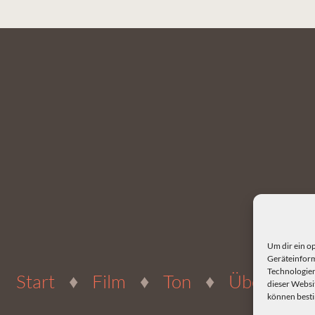
Um dir ein o
Geräteinform
Technologien
Start
♦
Film
♦
Ton
♦
Über uns
dieser Websit
können best