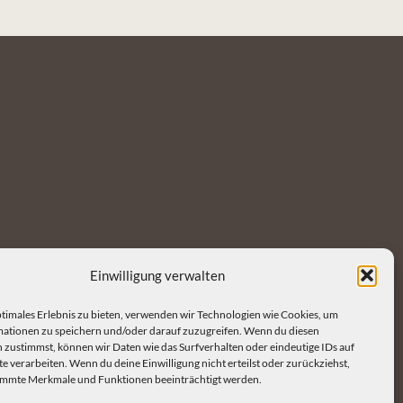
Einwilligung verwalten
ptimales Erlebnis zu bieten, verwenden wir Technologien wie Cookies, um
ationen zu speichern und/oder darauf zuzugreifen. Wenn du diesen
 zustimmst, können wir Daten wie das Surfverhalten oder eindeutige IDs auf
e verarbeiten. Wenn du deine Einwilligung nicht erteilst oder zurückziehst,
immte Merkmale und Funktionen beeinträchtigt werden.