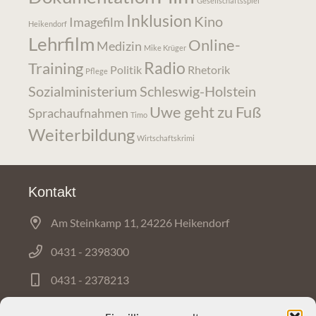
Gesellschaftsspiel
Inklusion
Kino
Imagefilm
Heikendorf
Lehrfilm
Online-
Medizin
Mike Krüger
Radio
Training
Politik
Rhetorik
Pflege
Sozialministerium Schleswig-Holstein
Uwe geht zu Fuß
Sprachaufnahmen
Timo
Weiterbildung
Wirtschaftskrimi
Kontakt
Am Steinkamp 11, 24226 Heikendorf
0431 - 2398300
0431 - 2378213