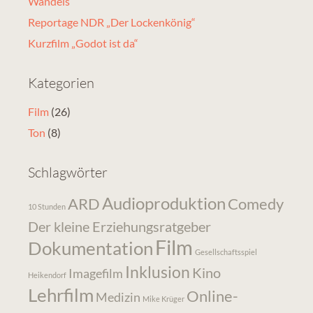
Wandels
Reportage NDR „Der Lockenkönig“
Kurzfilm „Godot ist da“
Kategorien
Film
(26)
Ton
(8)
Schlagwörter
Audioproduktion
ARD
Comedy
10 Stunden
Der kleine Erziehungsratgeber
Film
Dokumentation
Gesellschaftsspiel
Inklusion
Kino
Imagefilm
Heikendorf
Lehrfilm
Online-
Medizin
Mike Krüger