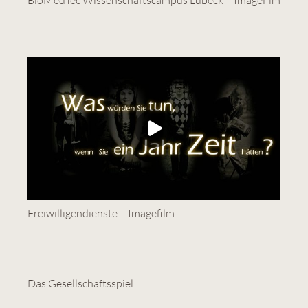
BioMedTec Wissenschaftscampus Lübeck – Imagefilm
Freiwilligendienste – Imagefilm
Das Gesellschaftsspiel