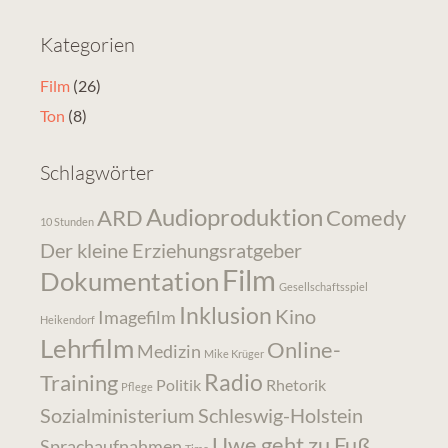
Kategorien
Film
(26)
Ton
(8)
Schlagwörter
Audioproduktion
ARD
Comedy
10 Stunden
Der kleine Erziehungsratgeber
Film
Dokumentation
Gesellschaftsspiel
Inklusion
Kino
Imagefilm
Heikendorf
Lehrfilm
Online-
Medizin
Mike Krüger
Radio
Training
Politik
Rhetorik
Pflege
Sozialministerium Schleswig-Holstein
Uwe geht zu Fuß
Sprachaufnahmen