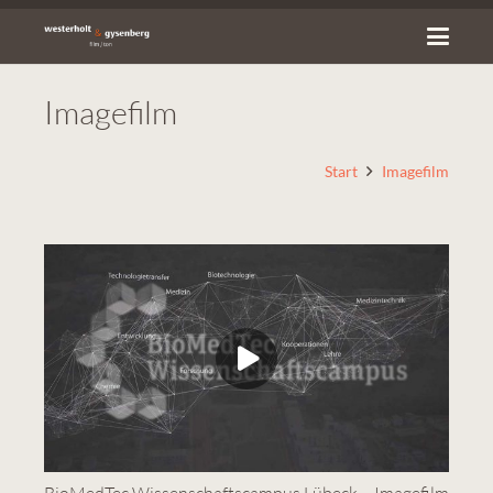
Imagefilm
Start
Imagefilm