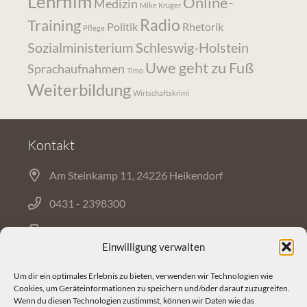
Lehrfilm
Online-
Medizin
Mike Krüger
Radio
Training
Politik
Rhetorik
Pflege
Sozialministerium Schleswig-Holstein
Uwe geht zu Fuß
Sprachaufnahmen
Timo
Weiterbildung
Wirtschaftskrimi
Kontakt
Am Steinkamp 11, 24226 Heikendorf
0431 - 2398300
0431 - 2378213
Einwilligung verwalten
Um dir ein optimales Erlebnis zu bieten, verwenden wir Technologien wie
Mail
Cookies, um Geräteinformationen zu speichern und/oder darauf zuzugreifen.
Wenn du diesen Technologien zustimmst, können wir Daten wie das