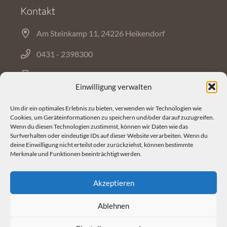
Kontakt
Am Steinkamp 11, 24226 Heikendorf
0431 - 2398300
0431 - 2378213
Einwilligung verwalten
Um dir ein optimales Erlebnis zu bieten, verwenden wir Technologien wie
Mail
Cookies, um Geräteinformationen zu speichern und/oder darauf zuzugreifen.
Wenn du diesen Technologien zustimmst, können wir Daten wie das
Surfverhalten oder eindeutige IDs auf dieser Website verarbeiten. Wenn du
deine Einwilligung nicht erteilst oder zurückziehst, können bestimmte
Start
♦
Film
♦
Ton
♦
Über uns
Merkmale und Funktionen beeinträchtigt werden.
Akzeptieren
© 2026 westerholt & gysenberg
Ablehnen
Impressum