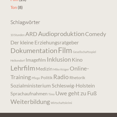
Ton
(8)
Schlagwörter
Audioproduktion
ARD
Comedy
10 Stunden
Der kleine Erziehungsratgeber
Film
Dokumentation
Gesellschaftsspiel
Inklusion
Kino
Imagefilm
Heikendorf
Lehrfilm
Online-
Medizin
Mike Krüger
Radio
Training
Politik
Rhetorik
Pflege
Sozialministerium Schleswig-Holstein
Uwe geht zu Fuß
Sprachaufnahmen
Timo
Weiterbildung
Wirtschaftskrimi