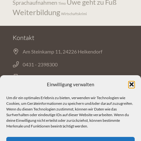
Uwe geht zu Fuß
Sprachaufnahmen
Timo
Weiterbildung
Wirtschaftskrimi
Kontakt
Am Steinkamp 11, 24226 Heikendorf
0431 - 2398300
0431 - 2378213
Einwilligung verwalten
Um dir ein optimales Erlebnis zu bieten, verwenden wir Technologien wie
Mail
Cookies, um Geräteinformationen zu speichern und/oder darauf zuzugreifen.
Wenn du diesen Technologien zustimmst, können wir Daten wie das
Surfverhalten oder eindeutige IDs auf dieser Website verarbeiten. Wenn du
deine Einwilligung nicht erteilst oder zurückziehst, können bestimmte
Start
♦
Film
♦
Ton
♦
Über uns
Merkmale und Funktionen beeinträchtigt werden.