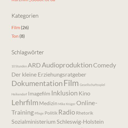
Kategorien
Film
(26)
Ton
(8)
Schlagwörter
Audioproduktion
ARD
Comedy
10 Stunden
Der kleine Erziehungsratgeber
Film
Dokumentation
Gesellschaftsspiel
Inklusion
Kino
Imagefilm
Heikendorf
Lehrfilm
Online-
Medizin
Mike Krüger
Radio
Training
Politik
Rhetorik
Pflege
Sozialministerium Schleswig-Holstein